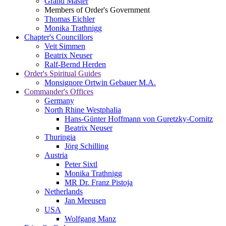
Grand Master
Members of Order's Government
Thomas Eichler
Monika Trathnigg
Chapter's Councillors
Veit Simmen
Beatrix Neuser
Ralf-Bernd Herden
Order's Spiritual Guides
Monsignore Ortwin Gebauer M.A.
Commander's Offices
Germany
North Rhine Westphalia
Hans-Günter Hoffmann von Guretzky-Cornitz
Beatrix Neuser
Thuringia
Jörg Schilling
Austria
Peter Sixtl
Monika Trathnigg
MR Dr. Franz Pistoja
Netherlands
Jan Meeusen
USA
Wolfgang Manz