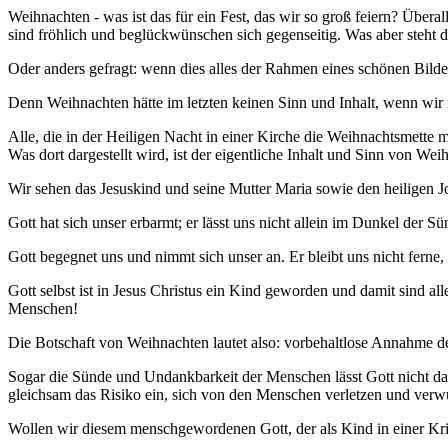
Weihnachten - was ist das für ein Fest, das wir so groß feiern? Übe
sind fröhlich und beglückwünschen sich gegenseitig. Was aber steht d
Oder anders gefragt: wenn dies alles der Rahmen eines schönen Bildes 
Denn Weihnachten hätte im letzten keinen Sinn und Inhalt, wenn wir 
Alle, die in der Heiligen Nacht in einer Kirche die Weihnachtsmette 
Was dort dargestellt wird, ist der eigentliche Inhalt und Sinn von Wei
Wir sehen das Jesuskind und seine Mutter Maria sowie den heiligen Jo
Gott hat sich unser erbarmt; er lässt uns nicht allein im Dunkel der 
Gott begegnet uns und nimmt sich unser an. Er bleibt uns nicht ferne
Gott selbst ist in Jesus Christus ein Kind geworden und damit sind a
Menschen!
Die Botschaft von Weihnachten lautet also: vorbehaltlose Annahme de
Sogar die Sünde und Undankbarkeit der Menschen lässt Gott nicht dav
gleichsam das Risiko ein, sich von den Menschen verletzen und verwun
Wollen wir diesem menschgewordenen Gott, der als Kind in einer Krip