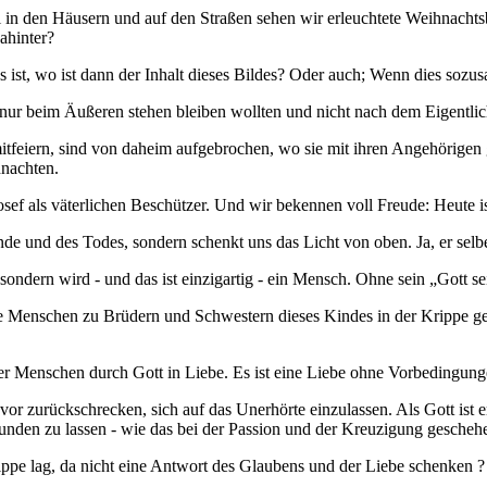
rall in den Häusern und auf den Straßen sehen wir erleuchtete Weihnac
ahinter?
ist, wo ist dann der Inhalt dieses Bildes? Oder auch; Wenn dies sozusa
nur beim Äußeren stehen bleiben wollten und nicht nach dem Eigentlich
mitfeiern, sind von daheim aufgebrochen, wo sie mit ihren Angehörigen 
hnachten.
sef als väterlichen Beschützer. Und wir bekennen voll Freude: Heute 
Sünde und des Todes, sondern schenkt uns das Licht von oben. Ja, er sel
, sondern wird - und das ist einzigartig - ein Mensch. Ohne sein „Gott
lle Menschen zu Brüdern und Schwestern dieses Kindes in der Krippe ge
r Menschen durch Gott in Liebe. Es ist eine Liebe ohne Vorbedingungen
or zurückschrecken, sich auf das Unerhörte einzulassen. Als Gott ist 
den zu lassen - wie das bei der Passion und der Kreuzigung geschehen is
pe lag, da nicht eine Antwort des Glaubens und der Liebe schenken ? 