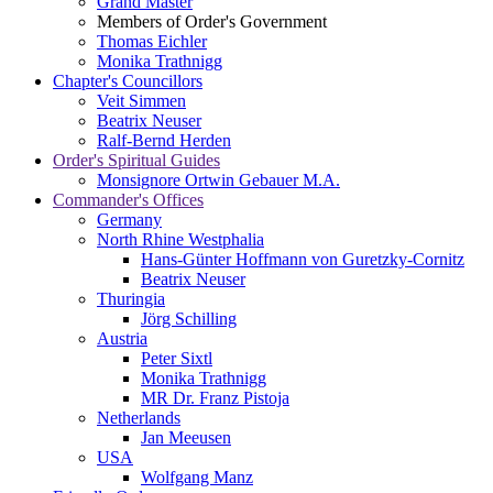
Grand Master
Members of Order's Government
Thomas Eichler
Monika Trathnigg
Chapter's Councillors
Veit Simmen
Beatrix Neuser
Ralf-Bernd Herden
Order's Spiritual Guides
Monsignore Ortwin Gebauer M.A.
Commander's Offices
Germany
North Rhine Westphalia
Hans-Günter Hoffmann von Guretzky-Cornitz
Beatrix Neuser
Thuringia
Jörg Schilling
Austria
Peter Sixtl
Monika Trathnigg
MR Dr. Franz Pistoja
Netherlands
Jan Meeusen
USA
Wolfgang Manz