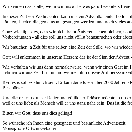
Wir kennen das ja alle, wenn wir uns auf etwas ganz besonders freuen
In dieser Zeit vor Weihnachten kann uns ein Adventkalender helfen, d
können, Lieder, die gemeinsam gesungen werden, und noch vieles ander
Ganz wichtig ist es, dass wir nicht beim Äußeren stehen bleiben, so
Vorbereitungen - all dies soll uns nicht völlig beanspruchen oder abso
Wir brauchen ja Zeit für uns selber, eine Zeit der Stille, wo wir w
Gott will ankommen in unserem Herzen: das ist der Sinn der Advent - 
Wie verhalten wir uns denn normalerweise, wenn wir einen Gast im Hau
nehmen wir uns Zeit für ihn und widmen ihm unsere Aufmerksamkeit
Bei Jesus soll es ähnlich sein: Er kam damals vor über 2000 Jahren a
Beschützer.
Und dieser Jesus, unser Retter und göttlicher Erlöser, möchte in uns
weil er uns liebt; als Mensch will er uns ganz nahe sein. Das ist die 
Bitten wir Gott, dass uns dies gelingt!
So wünsche ich Ihnen eine gesegnete und besinnliche Adventszeit!
Monsignore Ortwin Gebauer