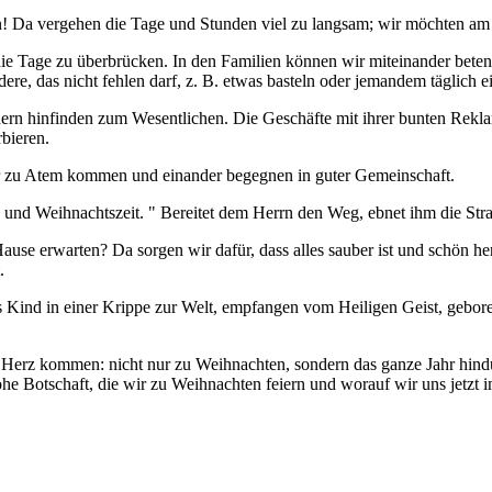
! Da vergehen die Tage und Stunden viel zu langsam; wir möchten am li
ie Tage zu überbrücken. In den Familien können wir miteinander beten 
e, das nicht fehlen darf, z. B. etwas basteln oder jemandem täglich ei
ndern hinfinden zum Wesentlichen. Die Geschäfte mit ihrer bunten Rekl
rbieren.
ieder zu Atem kommen und einander begegnen in guter Gemeinschaft.
und Weihnachtszeit. " Bereitet dem Herrn den Weg, ebnet ihm die Straß
se erwarten? Da sorgen wir dafür, dass alles sauber ist und schön her
.
ls Kind in einer Krippe zur Welt, empfangen vom Heiligen Geist, gebore
er Herz kommen: nicht nur zu Weihnachten, sondern das ganze Jahr hind
frohe Botschaft, die wir zu Weihnachten feiern und worauf wir uns jetzt 