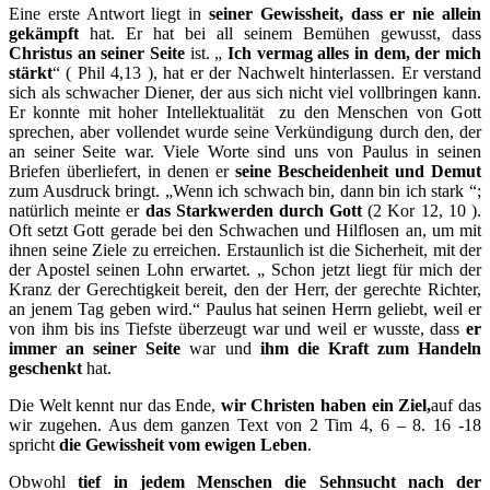
Eine erste Antwort liegt in
seiner Gewissheit, dass er nie allein
gekämpft
hat. Er hat bei all seinem Bemühen gewusst, dass
Christus an seiner Seite
ist. „
Ich vermag alles in dem, der mich
stärkt
“ ( Phil 4,13 ), hat er der Nachwelt hinterlassen. Er verstand
sich als schwacher Diener, der aus sich nicht viel vollbringen kann.
Er konnte mit hoher Intellektualität zu den Menschen von Gott
sprechen, aber vollendet wurde seine Verkündigung durch den, der
an seiner Seite war. Viele Worte sind uns von Paulus in seinen
Briefen überliefert, in denen er
seine Bescheidenheit und Demut
zum Ausdruck bringt. „Wenn ich schwach bin, dann bin ich stark “;
natürlich meinte er
das Starkwerden durch Gott
(2 Kor 12, 10 ).
Oft setzt Gott gerade bei den Schwachen und Hilflosen an, um mit
ihnen seine Ziele zu erreichen. Erstaunlich ist die Sicherheit, mit der
der Apostel seinen Lohn erwartet. „ Schon jetzt liegt für mich der
Kranz der Gerechtigkeit bereit, den der Herr, der gerechte Richter,
an jenem Tag geben wird.“ Paulus hat seinen Herrn geliebt, weil er
von ihm bis ins Tiefste überzeugt war und weil er wusste, dass
er
immer an seiner Seite
war und
ihm die Kraft zum Handeln
geschenkt
hat.
Die Welt kennt nur das Ende,
wir Christen haben ein Ziel,
auf das
wir zugehen. Aus dem ganzen Text von 2 Tim 4, 6 – 8. 16 -18
spricht
die Gewissheit vom ewigen Leben
.
Obwohl
tief in jedem Menschen die Sehnsucht nach der