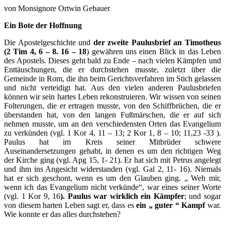
von Monsignore Ortwin Gebauer
Ein Bote der Hoffnung
Die Apostelgeschichte und
der zweite Paulusbrief an Timotheus
(2 Tim 4, 6 – 8. 16 – 18
) gewähren uns einen Blick in das Leben
des Apostels. Dieses geht bald zu Ende – nach vielen Kämpfen und
Enttäuschungen, die er durchstehen musste, zuletzt über die
Gemeinde in Rom, die ihn beim Gerichtsverfahren im Stich gelassen
und nicht verteidigt hat. Aus den vielen anderen Paulusbriefen
können wir sein hartes Leben rekonstruieren. Wir wissen von seinen
Folterungen, die er ertragen musste, von den Schiffbrüchen, die er
überstanden hat, von den langen Fußmärschen, die er auf sich
nehmen musste, um an den verschiedensten Orten das Evangelium
zu verkünden (vgl. 1 Kor 4, 11 – 13; 2 Kor 1, 8 – 10; 11,23 -33 ).
Paulus hat im Kreis seiner Mitbrüder schwere
Auseinandersetzungen gehabt, in denen es um den richtigen Weg
der Kirche ging (vgl. Apg 15, 1- 21). Er hat sich mit Petrus angelegt
und ihm ins Angesicht widerstanden (vgl. Gal 2, 11- 16). Niemals
hat er sich geschont, wenn es um den Glauben ging. „ Weh mir,
wenn ich das Evangelium nicht verkünde“, war eines seiner Worte
(vgl. 1 Kor 9, 16
). Paulus war wirklich ein Kämpfer
; und sogar
von diesem harten Leben sagt er, dass es
ein „ guter “ Kampf
war.
Wie konnte er das alles durchstehen?