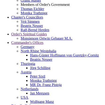
Grand Master
Members of Order's Government
Thomas Eichler
Monika Trathnigg
Chapter's Councillors
Veit Simmen
Beatrix Neuser
Ralf-Bernd Herden
Order's Spiritual Guides
Monsignore Ortwin Gebauer M.A.
Commander's Offices
Germany
North Rhine Westphalia
Hans-Günter Hoffmann von Guretzky-Cornitz
Beatrix Neuser
Thuringia
Jörg Schilling
Austria
Peter Sixtl
Monika Trathnigg
MR Dr. Franz Pistoja
Netherlands
Jan Meeusen
USA
Wolfgang Manz