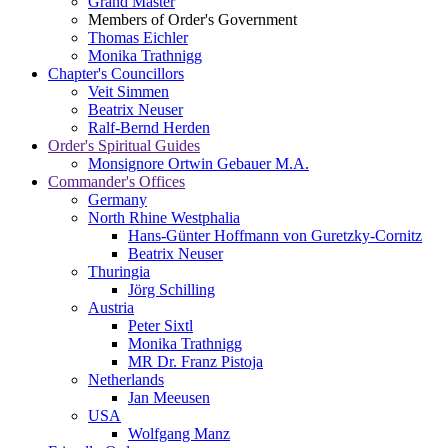
Grand Master
Members of Order's Government
Thomas Eichler
Monika Trathnigg
Chapter's Councillors
Veit Simmen
Beatrix Neuser
Ralf-Bernd Herden
Order's Spiritual Guides
Monsignore Ortwin Gebauer M.A.
Commander's Offices
Germany
North Rhine Westphalia
Hans-Günter Hoffmann von Guretzky-Cornitz
Beatrix Neuser
Thuringia
Jörg Schilling
Austria
Peter Sixtl
Monika Trathnigg
MR Dr. Franz Pistoja
Netherlands
Jan Meeusen
USA
Wolfgang Manz