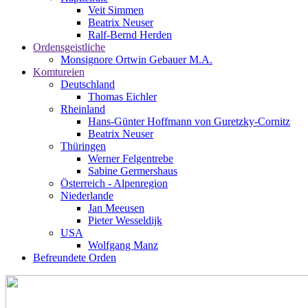
Veit Simmen
Beatrix Neuser
Ralf-Bernd Herden
Ordensgeistliche
Monsignore Ortwin Gebauer M.A.
Komtureien
Deutschland
Thomas Eichler
Rheinland
Hans-Günter Hoffmann von Guretzky-Cornitz
Beatrix Neuser
Thüringen
Werner Felgentrebe
Sabine Germershaus
Österreich - Alpenregion
Niederlande
Jan Meeusen
Pieter Wesseldijk
USA
Wolfgang Manz
Befreundete Orden