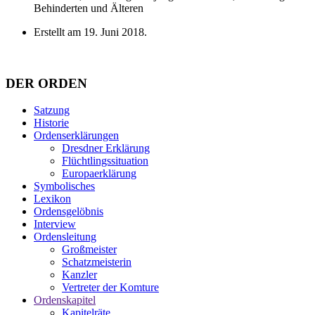
Behinderten und Älteren
Erstellt am
19. Juni 2018
.
DER ORDEN
Satzung
Historie
Ordenserklärungen
Dresdner Erklärung
Flüchtlingssituation
Europaerklärung
Symbolisches
Lexikon
Ordensgelöbnis
Interview
Ordensleitung
Großmeister
Schatzmeisterin
Kanzler
Vertreter der Komture
Ordenskapitel
Kapitelräte