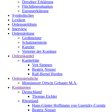
Dresdner Erklärung
Flüchtlingssituation
Europaerklärung
Symbolisches
Lexikon
Ordensgelöbnis
Interview
Ordensleitung
Großmeister
Schatzmeisterin
Kanzler
Vertreter der Komture
Ordenskapitel
Kapitelräte
Veit Simmen
Beatrix Neuser
Ralf-Bernd Herden
Ordensgeistliche
Monsignore Ortwin Gebauer M.A.
Komtureien
Deutschland
Thomas Eichler
Rheinland
Hans-Günter Hoffmann von Guretzky-Cornitz
Beatrix Neuser